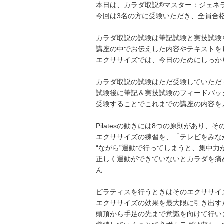
本日は、カラダ取説®マスター：ジェネ
今回は3名の方に受験いただき、全員合
カラダ取説の試験は筆記試験と実技試験
講座の中でお伝えした内容やテキストを
エクササイズでは、今日のためにしっか
カラダ取説の試験はただ受験していただ
試験後に筆記＆実技試験のフィードバッ
受験することでこれまでの講座の内容を
Pilatesの動きには8つの原則があり
エクササイズの練習を、「テレビをみな
“ながら”運動で行ってしまうと、集中
正しく運動ができていないとカラダを痛
ん…
ピラティスを行うときはそのエクササイ
エクササイズの効果を最大限に引き出す
頭頂から手足の先まで意識を向けて行い