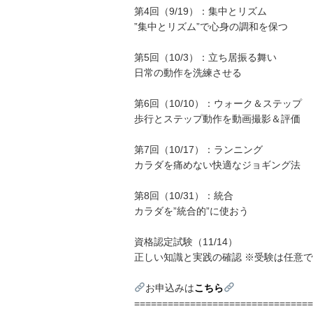
第4回（9/19）：集中とリズム
”集中とリズム”で心身の調和を保つ
第5回（10/3）：立ち居振る舞い
日常の動作を洗練させる
第6回（10/10）：ウォーク＆ステップ
歩行とステップ動作を動画撮影＆評価
第7回（10/17）：ランニング
カラダを痛めない快適なジョギング法
第8回（10/31）：統合
カラダを”統合的”に使おう
資格認定試験（11/14）
正しい知識と実践の確認 ※受験は任意
お申込みは
こちら
================================