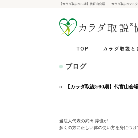
【カラダ取説®90期】代官山会場 ～カラダ取説®マス
ブログ
【カラダ取説®90期】代官山会
当法人代表の武田 淳也が
多くの方に正しい体の使い方を身につけ