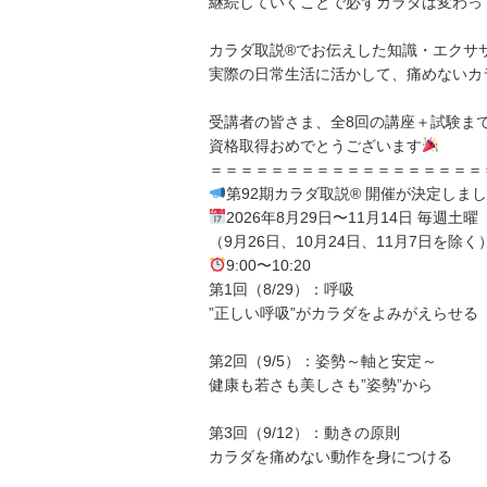
継続していくことで必ずカラダは変わっ
カラダ取説®でお伝えした知識・エクサ
実際の日常生活に活かして、痛めないカ
受講者の皆さま、全8回の講座＋試験ま
資格取得おめでとうございます
＝＝＝＝＝＝＝＝＝＝＝＝＝＝＝＝＝＝
第92期カラダ取説® 開催が決定しま
2026年8月29日〜11月14日 毎週土曜
（9月26日、10月24日、11月7日を除く
9:00〜10:20
第1回（8/29）：呼吸
”正しい呼吸”がカラダをよみがえらせる
第2回（9/5）：姿勢～軸と安定～
健康も若さも美しさも”姿勢”から
第3回（9/12）：動きの原則
カラダを痛めない動作を身につける