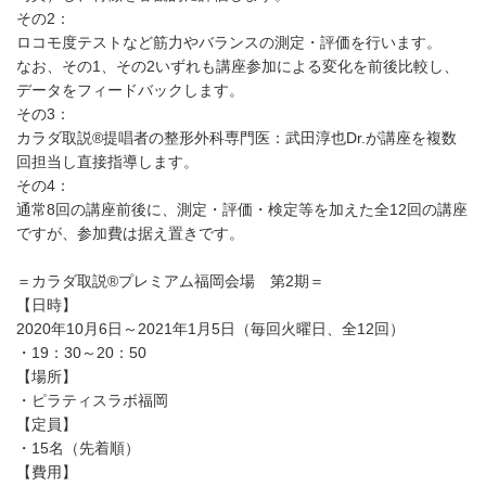
その2：
ロコモ度テストなど筋力やバランスの測定・評価を行います。
なお、その1、その2いずれも講座参加による変化を前後比較し、
データをフィードバックします。
その3：
カラダ取説®提唱者の整形外科専門医：武田淳也Dr.が講座を複数
回担当し直接指導します。
その4：
通常8回の講座前後に、測定・評価・検定等を加えた全12回の講座
ですが、参加費は据え置きです。
＝カラダ取説®プレミアム福岡会場 第2期＝
【日時】
2020年10月6日～2021年1月5日（毎回火曜日、全12回）
・19：30～20：50
【場所】
・ピラティスラボ福岡
【定員】
・15名（先着順）
【費用】