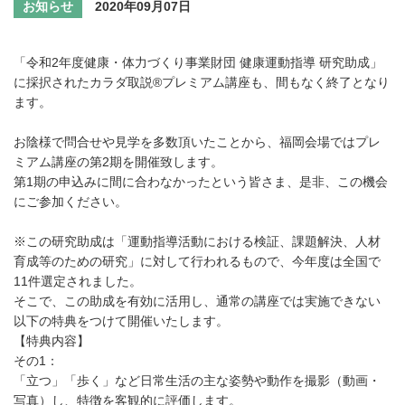
お知らせ
2020年09月07日
「令和2年度健康・体力づくり事業財団 健康運動指導 研究助成」
に採択されたカラダ取説®プレミアム講座も、間もなく終了となり
ます。
お陰様で問合せや見学を多数頂いたことから、福岡会場ではプレ
ミアム講座の第2期を開催致します。
第1期の申込みに間に合わなかったという皆さま、是非、この機会
にご参加ください。
※この研究助成は「運動指導活動における検証、課題解決、人材
育成等のための研究」に対して行われるもので、今年度は全国で
11件選定されました。
そこで、この助成を有効に活用し、通常の講座では実施できない
以下の特典をつけて開催いたします。
【特典内容】
その1：
「立つ」「歩く」など日常生活の主な姿勢や動作を撮影（動画・
写真）し、特徴を客観的に評価します。