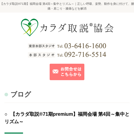
【カラダ取説®71期】福岡会場 第4回～集中とリズム～｜正しい呼吸、姿勢、動作を身に付けて、腰
痛・肩こり・膝痛などを解消
ブログ
【カラダ取説®71期premium】福岡会場 第4回～集中と
リズム～