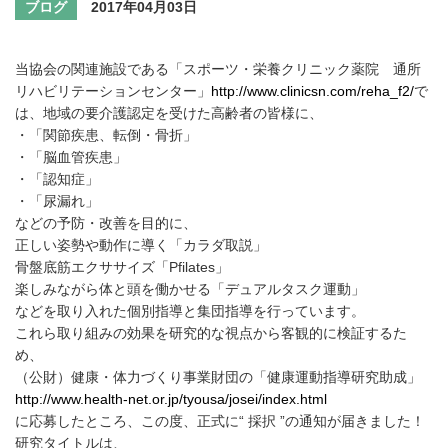
ブログ
2017年04月03日
当協会の関連施設である「スポーツ・栄養クリニック薬院 通所
リハビリテーションセンター」
http://www.clinicsn.com/reha_f2/
で
は、地域の要介護認定を受けた高齢者の皆様に、
・「関節疾患、転倒・骨折」
・「脳血管疾患」
・「認知症」
・「尿漏れ」
などの予防・改善を目的に、
正しい姿勢や動作に導く「カラダ取説」
骨盤底筋エクササイズ「Pfilates」
楽しみながら体と頭を働かせる「デュアルタスク運動」
などを取り入れた個別指導と集団指導を行っています。
これら取り組みの効果を研究的な視点から客観的に検証するた
め、
（公財）健康・体力づくり事業財団の「健康運動指導研究助成」
http://www.health-net.or.jp/tyousa/josei/index.html
に応募したところ、この度、正式に“ 採択 ”の通知が届きました！
研究タイトルは、