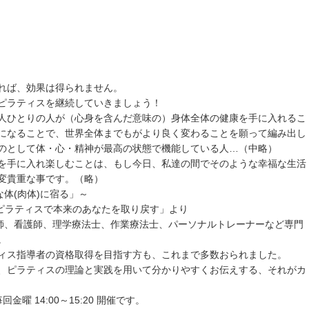
れば、効果は得られません。
ピラティスを継続していきましょう！
人ひとりの人が（心身を含んだ意味の）身体全体の健康を手に入れるこ
になることで、世界全体までもがより良く変わることを願って編み出し
のとして体・心・精神が最高の状態で機能している人…（中略）
を手に入れ楽しむことは、もし今日、私達の間でそのような幸福な生活
変貴重な事です。（略）
体(肉体)に宿る」～
ntrology ピラティスで本来のあなたを取り戻す」より
師、看護師、理学療法士、作業療法士、パーソナルトレーナーなど専門
。
ィス指導者の資格取得を目指す方も、これまで多数おられました。
ピラティスの理論と実践を用いて分かりやすくお伝えする、それがカ
回金曜 14:00～15:20 開催です。