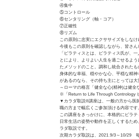
④集中
⑤コントロール
⑥センタリング（軸・コア）
⑦正確性
⑧リズム
この原則に忠実にエクササイズをしなけ
今後もこの原則を確認しながら、皆さん
「ピラティスとは、ピラティス氏が、一
とにより、よりよい人生を過ごせるよう
たメソッドのこと。調和し統合されたも
身体的な幸福、穏やかな心、平穏な精神
があるのなら、その持ち主にとっては大
～ローマの格言「健全な心(精神)は健全な
※「Return to Life Through Co
▼カラダ取説®講座は、一般の方から医
職の方まで幅広くご参加頂ける内容です
この講座をきっかけに、本格的にピラテ
日常生活の姿勢や動作を正しくするため、
ラダ取説です。
次期カラダ取説は、2021.9/3～10/29 毎